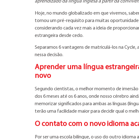
aprendizado da língua inglesa a partir da convivên
Hoje, no mundo globalizado em que vivemos, saber o
tornou um pré-requisito para muitas oportunidades 
considerando cada vez mais a ideia de proporciona
estrangeira desde cedo.
Separamos 6 vantagens de matriculá-los na Cycle, a
nessa decisão.
Aprender uma língua estrangeira
novo
Segundo cientistas, o melhor momento de imersão 
dos 6 meses até os 6 anos, onde nosso cérebro ainda
memorizar significados para ambas as línguas (lín
terão uma facilidade maior para decidir qual o me
O contato com o novo idioma ac
Por ser uma escola bilíngue, o uso do outro idioma