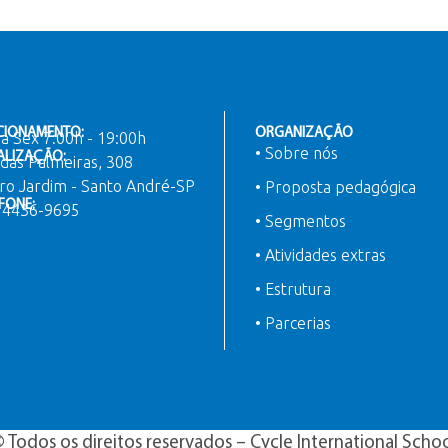
CIONAMENTO:
ORGANIZAÇÃO
a Sex 7:00h - 19:00h
• Sobre nós
ALIZAÇÃO:
das Palmeiras, 308
ro Jardim - Santo André-SP
• Proposta pedagógica
FONE:
) 4436-9695
• Segmentos
• Atividades extras
• Estrutura
• Parcerias
 Todos os direitos reservados – Cycle International Scho