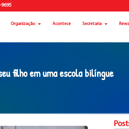
-9695
Organização
Acontece
Secretaria
Rewa
eu filho em uma escola bilíngue
Post