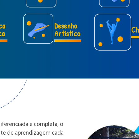
ca
Desenho
Ch
ca
Artístico
iferenciada e completa, o
iente de aprendizagem cada