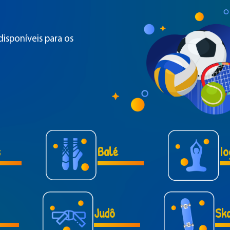
disponíveis para os
s
Balé
Io
Judô
Sk