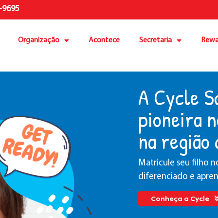
-9695
Organização
Acontece
Secretaria
Rewa
A Cycle S
pioneira n
na região
Matricule seu filho
diferenciado e apren
Conheça a Cycle