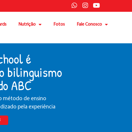
rds
Nutrição
Fotos
Fale Conosco
chool é
o bilinguismo
 do ABC
 no método de ensino
dizado pela experiência