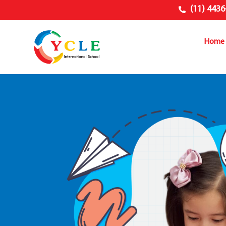
(11) 4436
Home