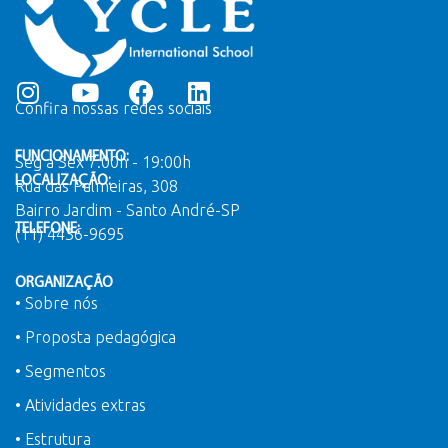
Confira nossas redes sociais
FUNCIONAMENTO:
Seg a Sex 7:00h - 19:00h
LOCALIZAÇÃO:
Rua das Palmeiras, 308
Bairro Jardim - Santo André-SP
TELEFONE:
(11) 4436-9695
ORGANIZAÇÃO
• Sobre nós
• Proposta pedagógica
• Segmentos
• Atividades extras
• Estrutura