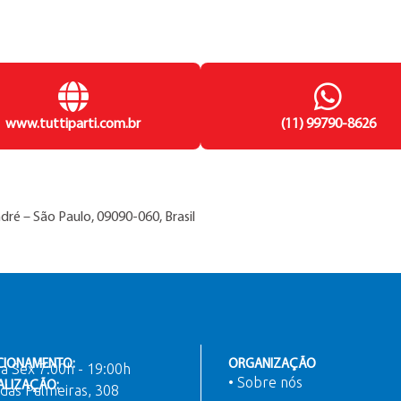
www.tuttiparti.com.br
(11) 99790-8626
dré – São Paulo, 09090-060, Brasil
CIONAMENTO:
ORGANIZAÇÃO
a Sex 7:00h - 19:00h
• Sobre nós
ALIZAÇÃO:
das Palmeiras, 308