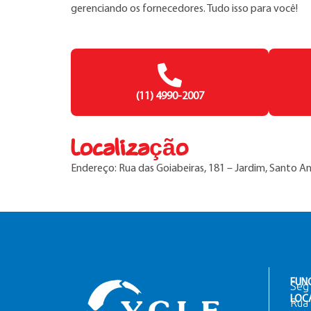
gerenciando os fornecedores. Tudo isso para você!
(11) 4990-2007
Localização
Endereço: Rua das Goiabeiras, 181 – Jardim, Santo An
FUN
Seg 
LOC
Rua 