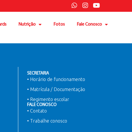
rds
Nutrição
Fotos
Fale Conosco
SECRETARIA
• Horário de funcionamento
• Matrícula / Documentação
• Regimento escolar
FALE CONOSCO
• Contato
• Trabalhe conosco