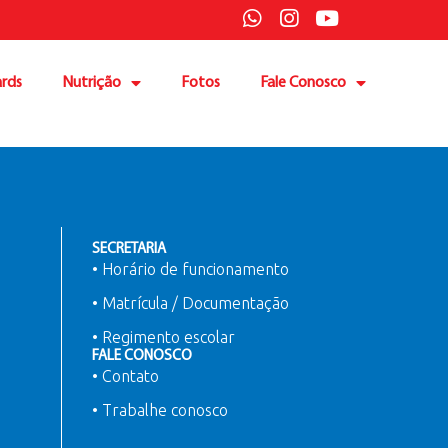
rds
Nutrição
Fotos
Fale Conosco
SECRETARIA
• Horário de funcionamento
• Matrícula / Documentação
• Regimento escolar
FALE CONOSCO
• Contato
• Trabalhe conosco