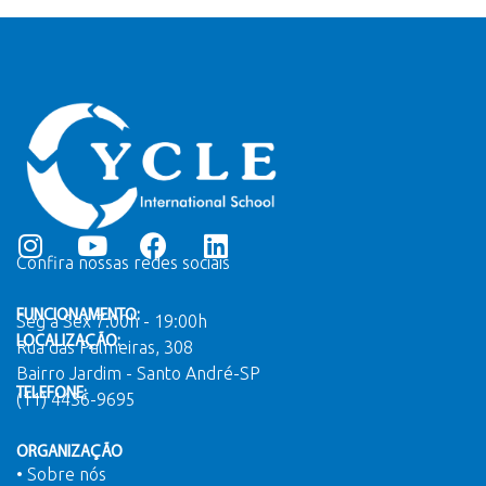
Confira nossas redes sociais
FUNCIONAMENTO:
Seg a Sex 7:00h - 19:00h
LOCALIZAÇÃO:
Rua das Palmeiras, 308
Bairro Jardim - Santo André-SP
TELEFONE:
(11) 4436-9695
ORGANIZAÇÃO
• Sobre nós