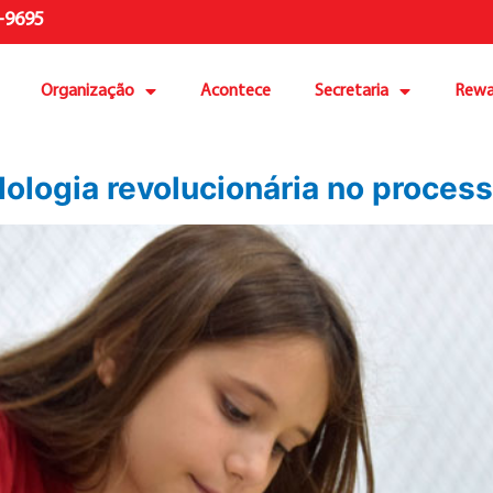
-9695
Organização
Acontece
Secretaria
Rewa
ologia revolucionária no proces