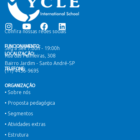
Confira nossas redes sociais
FUNCIONAMENTO:
Seg a Sex 7:00h - 19:00h
LOCALIZAÇÃO:
Rua das Palmeiras, 308
Bairro Jardim - Santo André-SP
TELEFONE:
(11) 4436-9695
ORGANIZAÇÃO
• Sobre nós
• Proposta pedagógica
• Segmentos
• Atividades extras
• Estrutura