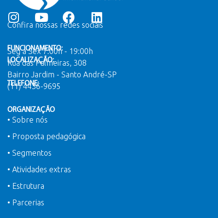
Confira nossas redes sociais
FUNCIONAMENTO:
Seg a Sex 7:00h - 19:00h
LOCALIZAÇÃO:
Rua das Palmeiras, 308
Bairro Jardim - Santo André-SP
TELEFONE:
(11) 4436-9695
ORGANIZAÇÃO
• Sobre nós
• Proposta pedagógica
• Segmentos
• Atividades extras
• Estrutura
• Parcerias