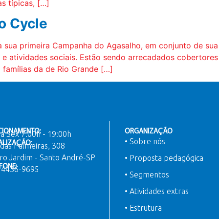
 típicas, […]
o Cycle
o a sua primeira Campanha do Agasalho, em conjunto de sua
 atividades sociais. Estão sendo arrecadados cobertores e
a famílias da de Rio Grande […]
CIONAMENTO:
ORGANIZAÇÃO
a Sex 7:00h - 19:00h
• Sobre nós
ALIZAÇÃO:
das Palmeiras, 308
ro Jardim - Santo André-SP
• Proposta pedagógica
FONE:
) 4436-9695
• Segmentos
• Atividades extras
• Estrutura