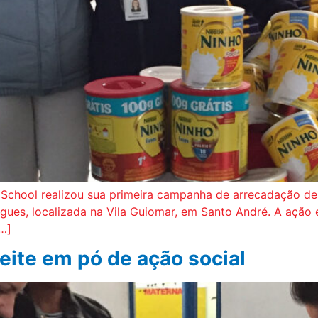
 School realizou sua primeira campanha de arrecadação de 
drigues, localizada na Vila Guiomar, em Santo André. A aç
[…]
leite em pó de ação social