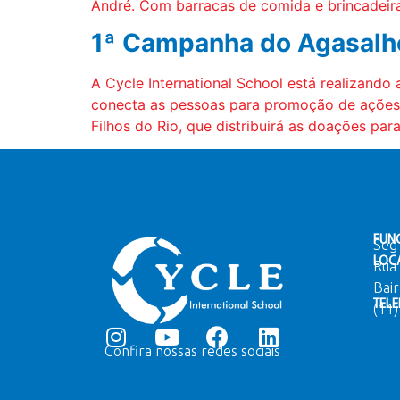
André. Com barracas de comida e brincadeiras
1ª Campanha do Agasalh
A Cycle International School está realizand
conecta as pessoas para promoção de ações e
Filhos do Rio, que distribuirá as doações par
FUN
Seg 
LOC
Rua 
Bair
TELE
(11
Confira nossas redes sociais