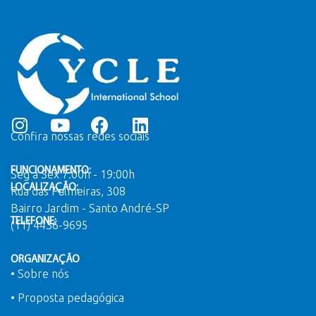
Confira nossas redes sociais
FUNCIONAMENTO:
Seg a Sex 7:00h - 19:00h
LOCALIZAÇÃO:
Rua das Palmeiras, 308
Bairro Jardim - Santo André-SP
TELEFONE:
(11) 4436-9695
ORGANIZAÇÃO
• Sobre nós
• Proposta pedagógica