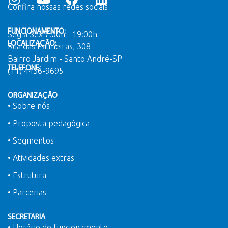
Confira nossas redes sociais
FUNCIONAMENTO:
Seg a Sex 7:00h - 19:00h
LOCALIZAÇÃO:
Rua das Palmeiras, 308
Bairro Jardim - Santo André-SP
TELEFONE:
(11) 4436-9695
ORGANIZAÇÃO
• Sobre nós
• Proposta pedagógica
• Segmentos
• Atividades extras
• Estrutura
• Parcerias
SECRETARIA
• Horário de funcionamento