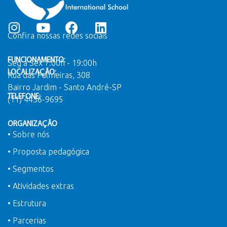
Confira nossas redes sociais
FUNCIONAMENTO:
Seg a Sex 7:00h - 19:00h
LOCALIZAÇÃO:
Rua das Palmeiras, 308
Bairro Jardim - Santo André-SP
TELEFONE:
(11) 4436-9695
ORGANIZAÇÃO
• Sobre nós
• Proposta pedagógica
• Segmentos
• Atividades extras
• Estrutura
• Parcerias