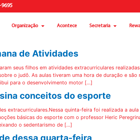
-9695
Organização
Acontece
Secretaria
Rewa
mana de Atividades
m seus filhos em atividades extracurriculares realizadas 
bre o judô. As aulas tiveram uma hora de duração e são m
ribui para o desenvolvimento motor […]
nsina conceitos do esporte
es extracurriculares.Nessa quinta-feira foi realizada a au
oções básicas do esporte com o professor Heric Peregrina.
eixando o sedentarismo de […]
dade dessa quarta-feira