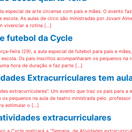
aula especial de arte circense com pais e mães. O evento f
na escola. As aulas de circo são ministradas por Jovani Al
 vivenciar a rotina […]
e futebol da Cycle
erça–feira (29), a aula especial de futebol para pais e mã
a escola. Os pais inscritos acompanharam os pequenos na r
 uma hora de duração e faz parte […]
idades Extracurriculares tem aula
des extracurriculares”. Um evento que traz os pais para a
 os pequenos na aula de teatro ministrada pelo professor
ra estimular o […]
atividades extracurriculares
o a Cycle realizará a “Semana de Atividades extracurricul