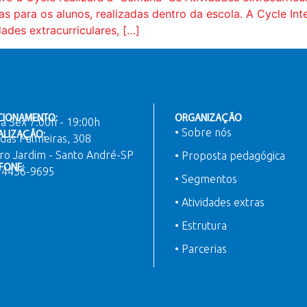
as para os alunos, realizadas dentro da escola. A Cycle In
ades extracurriculares, […]
CIONAMENTO:
ORGANIZAÇÃO
a Sex 7:00h - 19:00h
• Sobre nós
ALIZAÇÃO:
das Palmeiras, 308
ro Jardim - Santo André-SP
• Proposta pedagógica
FONE:
) 4436-9695
• Segmentos
• Atividades extras
• Estrutura
• Parcerias