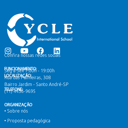
Confira nossas redes sociais
FUNCIONAMENTO:
Seg a Sex 7:00h - 19:00h
LOCALIZAÇÃO:
Rua das Palmeiras, 308
Bairro Jardim - Santo André-SP
TELEFONE:
(11) 4436-9695
ORGANIZAÇÃO
• Sobre nós
• Proposta pedagógica