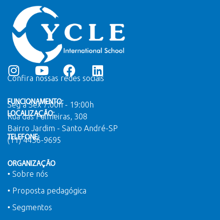
Confira nossas redes sociais
FUNCIONAMENTO:
Seg a Sex 7:00h - 19:00h
LOCALIZAÇÃO:
Rua das Palmeiras, 308
Bairro Jardim - Santo André-SP
TELEFONE:
(11) 4436-9695
ORGANIZAÇÃO
• Sobre nós
• Proposta pedagógica
• Segmentos