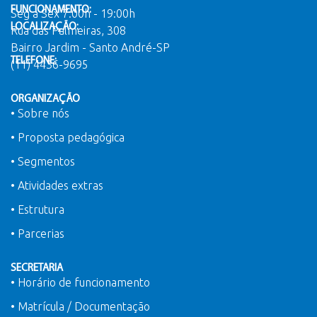
FUNCIONAMENTO:
Seg a Sex 7:00h - 19:00h
LOCALIZAÇÃO:
Rua das Palmeiras, 308
Bairro Jardim - Santo André-SP
TELEFONE:
(11) 4436-9695
ORGANIZAÇÃO
• Sobre nós
• Proposta pedagógica
• Segmentos
• Atividades extras
• Estrutura
• Parcerias
SECRETARIA
• Horário de funcionamento
• Matrícula / Documentação