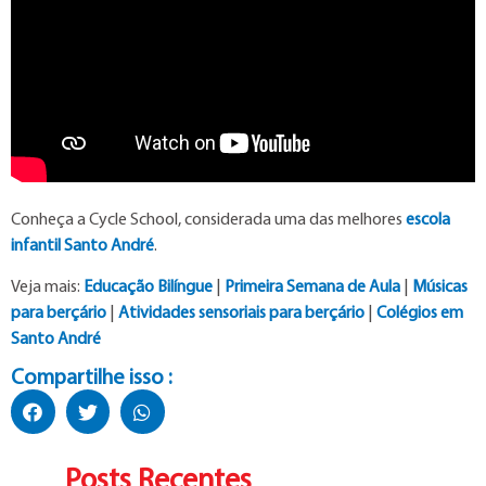
Conheça a Cycle School, considerada uma das melhores
escola
infantil Santo André
.
Veja mais:
Educação Bilíngue
|
Primeira Semana de Aula
|
Músicas
para berçário
|
Atividades sensoriais para berçário
|
Colégios em
Santo André
Compartilhe isso :
Posts Recentes