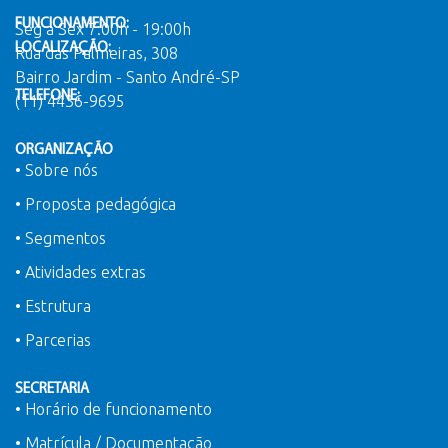
FUNCIONAMENTO:
Seg a Sex 7:00h - 19:00h
LOCALIZAÇÃO:
Rua das Palmeiras, 308
Bairro Jardim - Santo André-SP
TELEFONE:
(11) 4436-9695
ORGANIZAÇÃO
• Sobre nós
• Proposta pedagógica
• Segmentos
• Atividades extras
• Estrutura
• Parcerias
SECRETARIA
• Horário de funcionamento
• Matrícula / Documentação