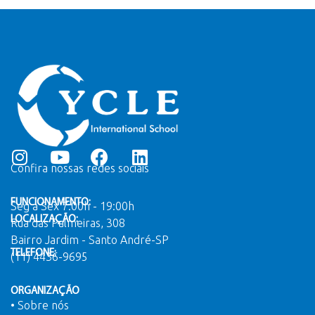
Confira nossas redes sociais
FUNCIONAMENTO:
Seg a Sex 7:00h - 19:00h
LOCALIZAÇÃO:
Rua das Palmeiras, 308
Bairro Jardim - Santo André-SP
TELEFONE:
(11) 4436-9695
ORGANIZAÇÃO
• Sobre nós