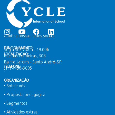
Confira nossas redes sociais
FUNCIONAMENTO:
Seg a Sex 7:00h - 19:00h
LOCALIZAÇÃO:
Rua das Palmeiras, 308
Bairro Jardim - Santo André-SP
TELEFONE:
(11) 4436-9695
ORGANIZAÇÃO
• Sobre nós
• Proposta pedagógica
• Segmentos
• Atividades extras