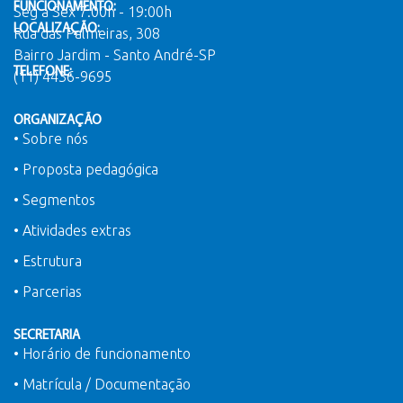
FUNCIONAMENTO:
Seg a Sex 7:00h - 19:00h
LOCALIZAÇÃO:
Rua das Palmeiras, 308
Bairro Jardim - Santo André-SP
TELEFONE:
(11) 4436-9695
ORGANIZAÇÃO
• Sobre nós
• Proposta pedagógica
• Segmentos
• Atividades extras
• Estrutura
• Parcerias
SECRETARIA
• Horário de funcionamento
• Matrícula / Documentação