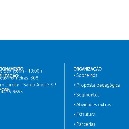
CIONAMENTO:
ORGANIZAÇÃO
a Sex 7:00h - 19:00h
• Sobre nós
ALIZAÇÃO:
das Palmeiras, 308
ro Jardim - Santo André-SP
• Proposta pedagógica
FONE:
) 4436-9695
• Segmentos
• Atividades extras
• Estrutura
• Parcerias