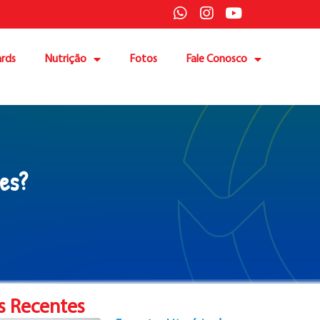
rds
Nutrição
Fotos
Fale Conosco
es?
s Recentes