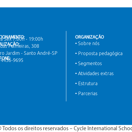
CIONAMENTO:
ORGANIZAÇÃO
a Sex 7:00h - 19:00h
• Sobre nós
ALIZAÇÃO:
das Palmeiras, 308
ro Jardim - Santo André-SP
• Proposta pedagógica
FONE:
) 4436-9695
• Segmentos
• Atividades extras
• Estrutura
• Parcerias
 Todos os direitos reservados – Cycle International Scho