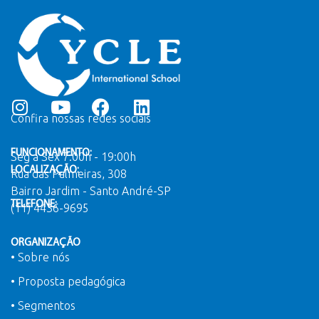
Confira nossas redes sociais
FUNCIONAMENTO:
Seg a Sex 7:00h - 19:00h
LOCALIZAÇÃO:
Rua das Palmeiras, 308
Bairro Jardim - Santo André-SP
TELEFONE:
(11) 4436-9695
ORGANIZAÇÃO
• Sobre nós
• Proposta pedagógica
• Segmentos