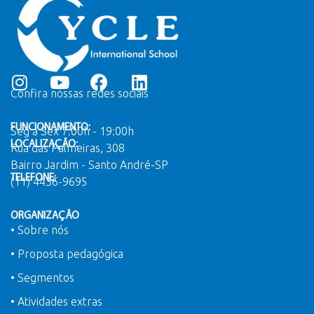
Confira nossas redes sociais
FUNCIONAMENTO:
Seg a Sex 7:00h - 19:00h
LOCALIZAÇÃO:
Rua das Palmeiras, 308
Bairro Jardim - Santo André-SP
TELEFONE:
(11) 4436-9695
ORGANIZAÇÃO
• Sobre nós
• Proposta pedagógica
• Segmentos
• Atividades extras