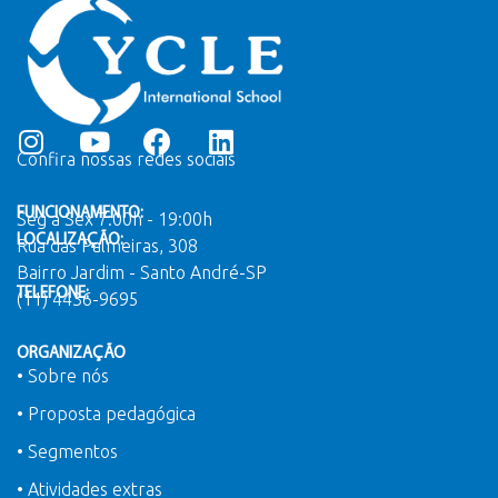
Confira nossas redes sociais
FUNCIONAMENTO:
Seg a Sex 7:00h - 19:00h
LOCALIZAÇÃO:
Rua das Palmeiras, 308
Bairro Jardim - Santo André-SP
TELEFONE:
(11) 4436-9695
ORGANIZAÇÃO
• Sobre nós
• Proposta pedagógica
• Segmentos
• Atividades extras