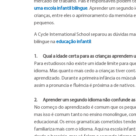
mercado de trabalho. Pais e responsáveis podem te
uma escola infantil bilíngue
. Aprender um segundo i
crianças, entre eles o aprimoramento da memória 
pequenos.
A Cycle International School separou as dúvidas m
bilíngue na
educação infantil
:
1.
Qual a idade certa para as crianças aprendem 
Para estudiosos não existe um idade limite para q
idioma. Mas quanto mais cedo a crianças tiver con
aprendizado. Durante a primeira infância os múscu
assim a pronuncia e fluência é próxima a de nativos.
2.
Aprender um segundo idioma não confunde as 
No começo do aprendizado é comum que os pequeno
mas isso é comum tanto no ensino monolíngue, com
educacional. Os erros gramaticais cometidos tend
familiariza mais com o idioma. Aqui na escola infan