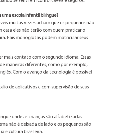
uando se sentirem confortáveis e seguros.
uma escola infantil bilíngue?
áveis muitas vezes acham que os pequenos não
m casa eles não terão com quem praticar o
ira. Pais monoglotas podem matricular seus
ter mais contato com o segundo idioma. Essas
 de maneiras diferentes, como por exemplo,
inglês. Com o avanço da tecnologia é possível
lio de aplicativos e com supervisão de seus
ilíngue onde as crianças são alfabetizadas
rna não é deixada de lado e os pequenos são
 e cultura brasileira.