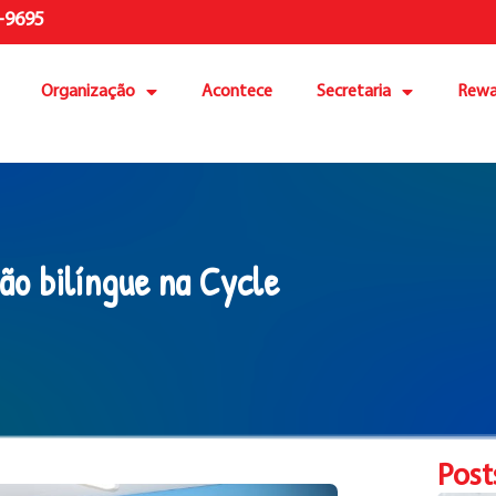
-9695
Organização
Acontece
Secretaria
Rewa
ão bilíngue na Cycle
Post