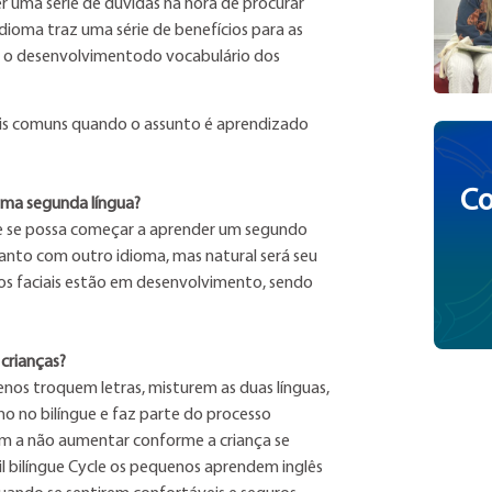
r uma série de dúvidas na hora de procurar
dioma traz uma série de benefícios para as
e o desenvolvimentodo vocabulário dos
ais comuns quando o assunto é aprendizado
Co
uma segunda língua?
ue se possa começar a aprender um segundo
tanto com outro idioma, mas natural será seu
los faciais estão em desenvolvimento, sendo
crianças?
s troquem letras, misturem as duas línguas,
o no bilíngue e faz parte do processo
em a não aumentar conforme a criança se
til bilíngue Cycle os pequenos aprendem inglês