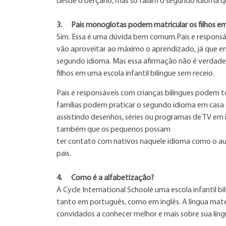
desde o berçário, mas só falam o segundo idioma q
3.
Pais monoglotas podem matricular os filhos em 
Sim. Essa é uma dúvida bem comum.Pais e respons
vão aproveitar ao máximo o aprendizado, já que e
segundo idioma. Mas essa afirmação não é verdade
filhos em uma escola infantil bilíngue sem receio.
Pais e responsáveis com crianças bilíngues podem 
famílias podem praticar o segundo idioma em casa
assistindo desenhos, séries ou programas de TV em 
também que os pequenos possam
ter contato com nativos naquele idioma como o auxí
pais.
4.
Como é a alfabetização?
A Cycle International Schoolé uma escola infantil b
tanto em português, como em inglês. A língua mate
convidados a conhecer melhor e mais sobre sua língua