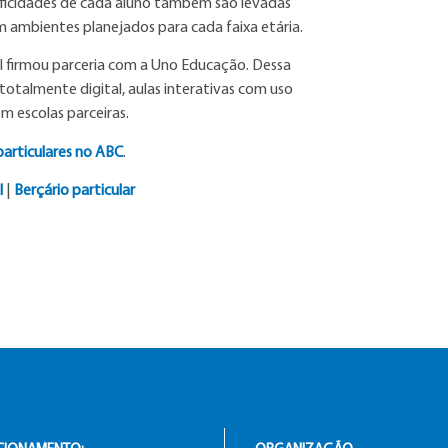
ecificidades de cada aluno também são levadas
mbientes planejados para cada faixa etária.
ol firmou parceria com a Uno Educação. Dessa
otalmente digital, aulas interativas com uso
m escolas parceiras.
particulares no ABC
.
l
|
Berçário particular