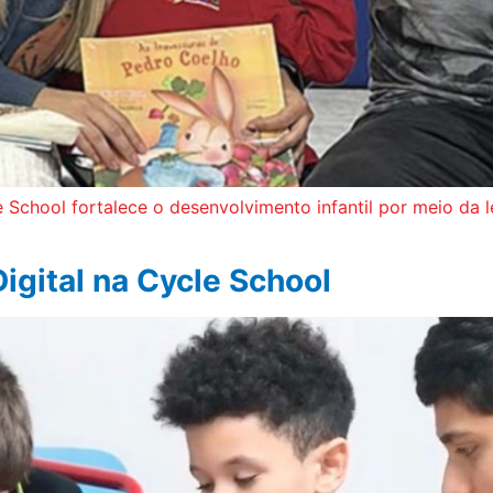
School fortalece o desenvolvimento infantil por meio da le
igital na Cycle School