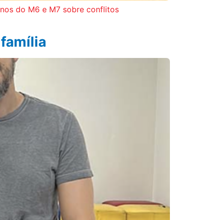
unos do M6 e M7 sobre conflitos
 família