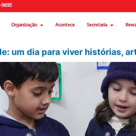
-9695
Organização
Acontece
Secretaria
Rewa
le: um dia para viver histórias, a